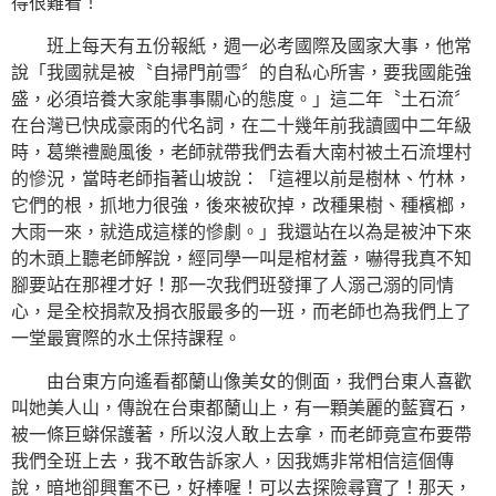
得很難看！
班上每天有五份報紙，週一必考國際及國家大事，他常
說「我國就是被〝自掃門前雪〞的自私心所害，要我國能強
盛，必須培養大家能事事關心的態度。」這二年〝土石流〞
在台灣已快成豪雨的代名詞，在二十幾年前我讀國中二年級
時，葛樂禮颱風後，老師就帶我們去看大南村被土石流埋村
的慘況，當時老師指著山坡說：「這裡以前是樹林、竹林，
它們的根，抓地力很強，後來被砍掉，改種果樹、種檳榔，
大雨一來，就造成這樣的慘劇。」我還站在以為是被沖下來
的木頭上聽老師解說，經同學一叫是棺材蓋，嚇得我真不知
腳要站在那裡才好！那一次我們班發揮了人溺己溺的同情
心，是全校捐款及捐衣服最多的一班，而老師也為我們上了
一堂最實際的水土保持課程。
由台東方向遙看都蘭山像美女的側面，我們台東人喜歡
叫她美人山，傳說在台東都蘭山上，有一顆美麗的藍寶石，
被一條巨蟒保護著，所以沒人敢上去拿，而老師竟宣布要帶
我們全班上去，我不敢告訴家人，因我媽非常相信這個傳
說，暗地卻興奮不已，好棒喔！可以去探險尋寶了！那天，