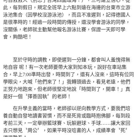
可自救救人（別忘了台灣四面環海！），三可建立信心。從
此，每到假日，規定全班早上六點到遠在海邊的台東市立游
泳池集合（因學校沒游泳池），而且不准遲到，記得德國人
是很準時的！經過一段時間的傳授，還沒學會游泳的同學，
沒關係，老師就主動幫他報名游泳比賽，保證一天即可學
會，夠酷吧！
至於守時的調教，即使遲到一分鐘，都會叫人羞愧得無
地自容 呢！有一次老師要帶大家到知本玩，說好在車站集
合，早上7:00準時出發，時間到了，還有人沒來，這時有位同
學眼尖，大喊「他們來了！」我轉頭過去，看見老遠，他們
正努力地跑來，但老師很堅定地說「時間到了，開車！」真
是好一個〝擇善固執〞的老師！
在升學主義的當時，老師卻以逆向教學方式，要我們培
養自動自發地讀書習慣，而不是死背或臨時抱佛腳，每到段
考前三天，一定舉辦籃球賽、玩躲避球、手球……讓大家回
去只想見〝周公〞，如果平時沒唸書的人，成績準會〝死〞