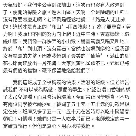
天氣很好，我們坐公車到都蘭山，這次再也沒有人敢遲到
了，便開始探險之旅。進入山區，天啊！全是陡峭的山壁，
沒有路要怎麼走啊？老師倒是輕鬆地說：「路是人 走出來
的！這樣才是真正的〝爬山〞-用四肢爬！」為了要尋寶，努
力啊！我頭也不回的努力向上爬！近中午時，雲霧嬝嬝，環
繞山腰，我們像一群快樂的小山猴，騰雲駕霧又唱又叫地，
終於〝爬〞到山頂，沒有寶石，當然也沒遇到蟒蛇，但我卻
沒有絲毫的失望，因為我們到了最美的〝仙境〞，滿山的紅
花根節蘭綻放出一片花海，大家興奮地雀躍不已，老師已將
最有價值的禮物，毫不保留地送給我們了！
我們這班成了全校稱羨的快樂、活潑的班級，但老師告
誡我們 不可以成為驕傲、隨便的學生。他認為嚼口香糖的樣
子太吊兒郎噹，而且會污染環境，全面禁止同學嚼食，不巧
有兩位同學被老師捉到，被罰了五十元，五十元的罰款是規
定在先，班庫又多了五十元，五十元在當時可以吃十碗陽春
麵呢！可憐啊！她們只是一人吃半片而已，老師規定的事一
定確實執行，但他是真心、用心地帶我們。