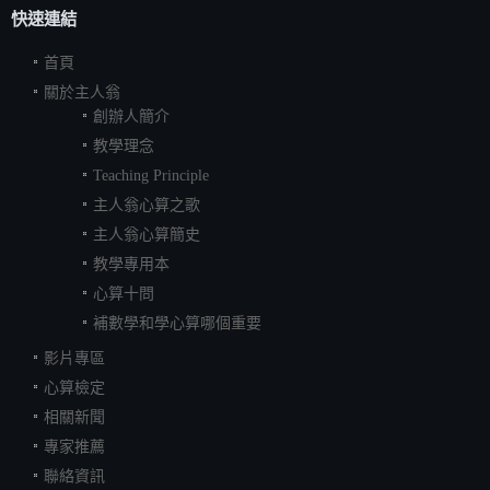
快速連結
首頁
關於主人翁
創辦人簡介
教學理念
Teaching Principle
主人翁心算之歌
主人翁心算簡史
教學專用本
心算十問
補數學和學心算哪個重要
影片專區
心算檢定
相關新聞
專家推薦
聯絡資訊