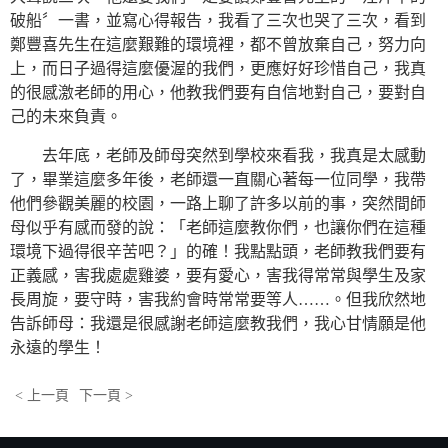
破船〞一書，並寫心得報告，我看了三次也哭了三次，看到
鄭豐喜先生在這麼艱難的環境裡，都不曾放棄自己，努力向
上，而日子過得這麼優渥的我們，更應好好珍惜自己，我真
的很感激老師的用心，他教我們要有自信地對自己，要對自
己的未來負責。
去年底，老師及師母突然到學校來看我，我真是太感動
了，畢業這麼多年後，老師還一直關心著每一位同學，我帶
他們參觀美麗的校園，一路上聊了許多以前的事，突然間師
母似乎有感而發的說：「老師這麼教你們，也讓你們在這種
環境下過得很辛苦吧？」的確！我點點頭，老師教我們要有
正義感，害我處處雞婆，要有愛心，害我得常常與學生及家
長周旋，要守時，害我約會時常常要等人……。但我欣然地
告訴師母：我還是很感謝老師這麼教我們，我心甘情願是他
永遠的學生！
< 上一頁
下一頁 >