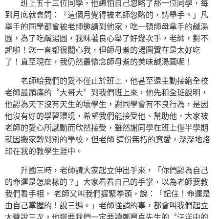
班上五十三位同學，他總怕自己忽略了那一位同學，每
到月底就會問：「這個月覺得被老師忽略的，請舉手。」凡
舉手的同學都會被老師邀請到他家，吃一頓師母拿手的鹹湯
圓，為了吃鹹湯圓，我昧著良心舉了好幾次手，老師，對不
起啦！您一直都很關心我，但師母煮的湯圓實在是太好吃
了！直至現在，我仍然最懷念師母煮的美味鹹湯圓呢！
老師給我們的愛不僅止於班上，他甚至還主動接納全校
老師最頭痛的〝大哥大〞到我們班上來，他先和全班說明，
他認為天下沒有天生的壞學生，謝同學會有不良行為，是因
他沒有好的學習環境，希望我們能接受他、幫助他，大家被
老師的愛心所感動而欣然接受，雖然謝同學在班上僅半學期
就因搬家轉到別的學校，但老師 這份無朽的寬愛，深深地烙
印在我的教學生涯中。
升國三時，老師請大家起立伸出手來，「你們認為自己
的命運是怎麼樣的？」大家看看自己的手掌，以為老師要教
我們看手相， 老師又叫我們握緊拳頭，說：「記住！命運是
由自己掌握的！說三遍。」老師強調的事，都會叫我們起立
大聲說三次。他還要我們一定要讀鄭豐喜先生的〝汪洋中的